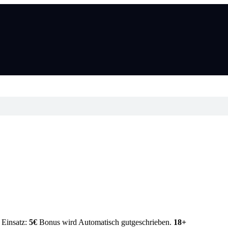
 Einsatz:
5€
Bonus wird Automatisch gutgeschrieben.
18+