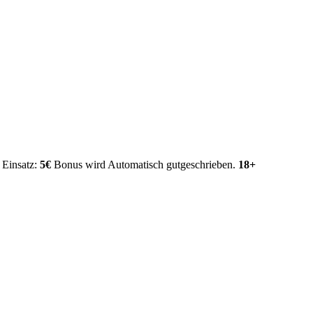
 Einsatz:
5€
Bonus wird Automatisch gutgeschrieben.
18+