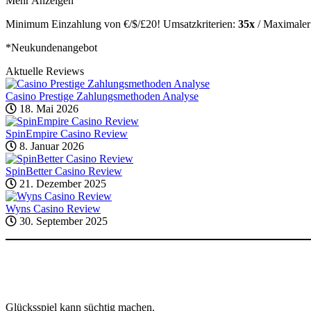
Mehr Anzeigen
Minimum Einzahlung von €/$/£20! Umsatzkriterien:
35x
/ Maximaler
*Neukundenangebot
Aktuelle Reviews
Casino Prestige Zahlungsmethoden Analyse
18. Mai 2026
SpinEmpire Casino Review
8. Januar 2026
SpinBetter Casino Review
21. Dezember 2025
Wyns Casino Review
30. September 2025
Glücksspiel kann süchtig machen.