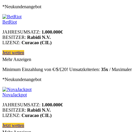
*Neukundenangebot
BetRiot
JAHRESUMSATZ:
1.000.000€
BESITZER:
Rabidi N.V.
LIZENZ:
Curacao (CIL)
Jetzt wetten
Mehr Anzeigen
Minimum Einzahlung von €/$/£20! Umsatzkriterien:
35x
/ Maximaler
*Neukundenangebot
NovaJackpot
JAHRESUMSATZ:
1.000.000€
BESITZER:
Rabidi N.V.
LIZENZ:
Curacao (CIL)
Jetzt wetten