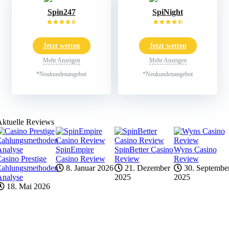
Spin247
SpiNight
Jetzt wetten
Jetzt wetten
Mehr Anzeigen
Mehr Anzeigen
*Neukundenangebot
*Neukundenangebot
Aktuelle Reviews
SpinEmpire
SpinBetter Casino
Wyns Casino
asino Prestige
Casino Review
Review
Review
Zahlungsmethoden
8. Januar 2026
21. Dezember
30. Septembe
Analyse
2025
2025
18. Mai 2026