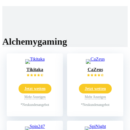
Home
Wettanbieter
Bonis
News
Alchemygaming
Tikitaka
CaZeus
Jetzt wetten
Jetzt wetten
Mehr Anzeigen
Mehr Anzeigen
*Neukundenangebot
*Neukundenangebot