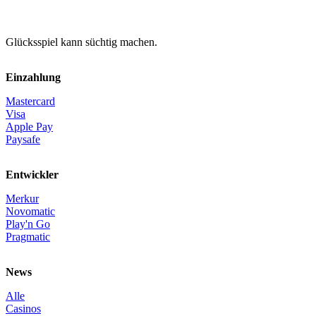
Glücksspiel kann süchtig machen.
Einzahlung
Mastercard
Visa
Apple Pay
Paysafe
Entwickler
Merkur
Novomatic
Play'n Go
Pragmatic
News
Alle
Casinos