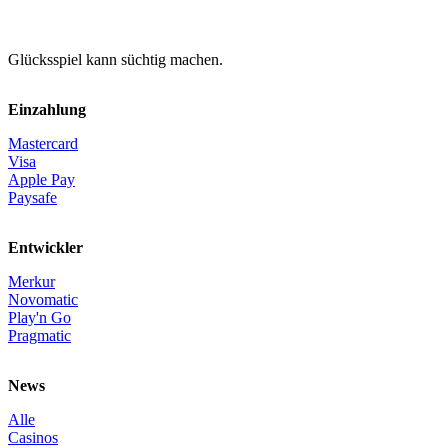
Glücksspiel kann süchtig machen.
Einzahlung
Mastercard
Visa
Apple Pay
Paysafe
Entwickler
Merkur
Novomatic
Play'n Go
Pragmatic
News
Alle
Casinos