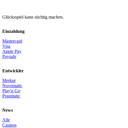
Glücksspiel kann süchtig machen.
Einzahlung
Mastercard
Visa
Apple Pay
Paysafe
Entwickler
Merkur
Novomatic
Play'n Go
Pragmatic
News
Alle
Casinos