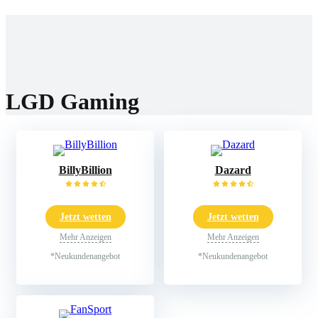
Home
Wettanbieter
Bonis
News
LGD Gaming
BillyBillion
Dazard
Jetzt wetten
Jetzt wetten
Mehr Anzeigen
Mehr Anzeigen
*Neukundenangebot
*Neukundenangebot