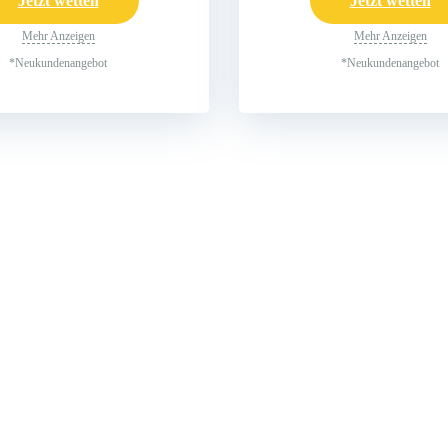
Jetzt wetten
Jetzt wetten
Mehr Anzeigen
Mehr Anzeigen
*Neukundenangebot
*Neukundenangebot