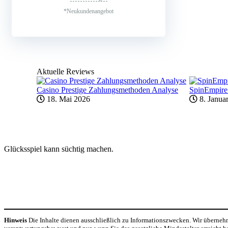
*Neukundenangebot
Aktuelle Reviews
Casino Prestige Zahlungsmethoden Analyse
SpinEmpire
18. Mai 2026
8. Janua
Glücksspiel kann süchtig machen.
Hinweis
Die Inhalte dienen ausschließlich zu Informationszwecken. Wir übernehme