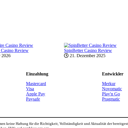
 Casino Review
SpinBetter Casino Review
r 2026
21. Dezember 2025
Einzahlung
Entwickler
Mastercard
Merkur
Visa
Novomatic
Apple Pay
Play'n Go
Paysafe
Pragmatic
n keine Haftung für die Richtigkeit, Vollständigkeit und Aktualität der bereitges