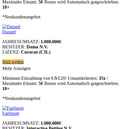
Maximaler Einsatz:
5€
Bonus wird Automatisch gutgeschrieben.
18+
*Neukundenangebot
Dazard
JAHRESUMSATZ:
1.000.000€
BESITZER:
Dama N.V.
LIZENZ:
Curacao (CIL)
Jetzt wetten
Mehr Anzeigen
Minimum Einzahlung von €/$/£20! Umsatzkriterien:
35x
/
Maximaler Einsatz:
5€
Bonus wird Automatisch gutgeschrieben.
18+
*Neukundenangebot
FanSport
JAHRESUMSATZ:
1.000.000€
BESITZER:
Interactive Betting N.V.