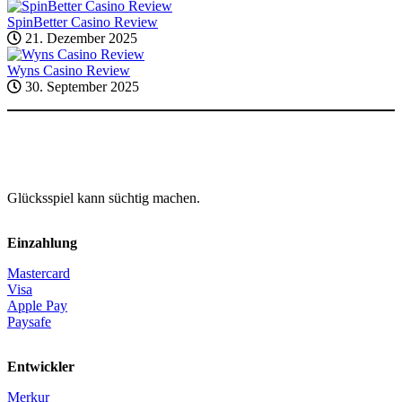
SpinBetter Casino Review
21. Dezember 2025
Wyns Casino Review
30. September 2025
Glücksspiel kann süchtig machen.
Einzahlung
Mastercard
Visa
Apple Pay
Paysafe
Entwickler
Merkur