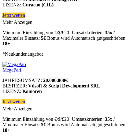
LIZENZ:
Curacao (CIL)
Jetzt wetten
Mehr Anzeigen
Minimum Einzahlung von €/$/£20! Umsatzkriterien:
35x
/
Maximaler Einsatz:
5€
Bonus wird Automatisch gutgeschrieben.
18+
*Neukundenangebot
MegaPari
JAHRESUMSATZ:
20.000.000€
BESITZER:
Vdsoft & Script Development SRL
LIZENZ:
Komoren
Jetzt wetten
Mehr Anzeigen
Minimum Einzahlung von €/$/£20! Umsatzkriterien:
35x
/
Maximaler Einsatz:
5€
Bonus wird Automatisch gutgeschrieben.
18+