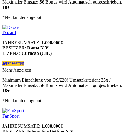
Maximaler Einsatz:
5€
Bonus wird Automatisch gutgeschrieben.
18+
*Neukundenangebot
Dazard
JAHRESUMSATZ:
1.000.000€
BESITZER:
Dama N.V.
LIZENZ:
Curacao (CIL)
Jetzt wetten
Mehr Anzeigen
Minimum Einzahlung von €/$/£20! Umsatzkriterien:
35x
/
Maximaler Einsatz:
5€
Bonus wird Automatisch gutgeschrieben.
18+
*Neukundenangebot
FanSport
JAHRESUMSATZ:
1.000.000€
BESITZER:
Interactive Betting N.V.