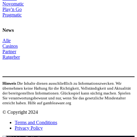
Novomatic
Play'n Go
Pragmatic
News
Alle
Casinos
Partner
Ratgeber
Hinweis
Die Inhalte dienen ausschließlich zu Informationszwecken. Wir
übernehmen keine Haftung für die Richtigkeit, Vollständigkeit und Aktualität
der bereitgestellten Informationen. Glücksspiel kann süchtig machen. Spielen
Sie verantwortungsbewusst und nur, wenn Sie das gesetzliche Mindestalter
erreicht haben. Hilfe auf gambleaware.org
© Copyright 2024
Terms and Conditions
Privacy Policy