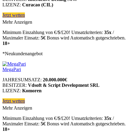
LIZENZ:
Curacao (CIL)
Jetzt wetten
Mehr Anzeigen
Minimum Einzahlung von €/$/£20! Umsatzkriterien:
35x
/
Maximaler Einsatz:
5€
Bonus wird Automatisch gutgeschrieben.
18+
*Neukundenangebot
MegaPari
JAHRESUMSATZ:
20.000.000€
BESITZER:
Vdsoft & Script Development SRL
LIZENZ:
Komoren
Jetzt wetten
Mehr Anzeigen
Minimum Einzahlung von €/$/£20! Umsatzkriterien:
35x
/
Maximaler Einsatz:
5€
Bonus wird Automatisch gutgeschrieben.
18+