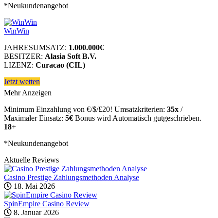
*Neukundenangebot
WinWin
JAHRESUMSATZ:
1.000.000€
BESITZER:
Alasia Soft B.V.
LIZENZ:
Curacao (CIL)
Jetzt wetten
Mehr Anzeigen
Minimum Einzahlung von €/$/£20! Umsatzkriterien:
35x
/
Maximaler Einsatz:
5€
Bonus wird Automatisch gutgeschrieben.
18+
*Neukundenangebot
Aktuelle Reviews
Casino Prestige Zahlungsmethoden Analyse
18. Mai 2026
SpinEmpire Casino Review
8. Januar 2026