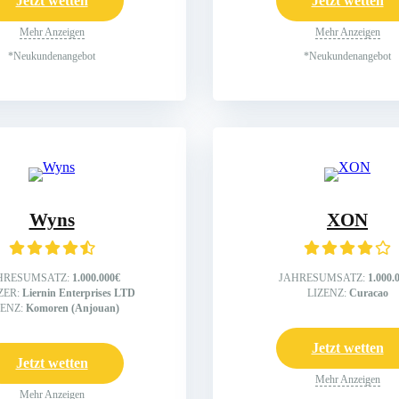
Jetzt wetten
Jetzt wetten
Mehr Anzeigen
Mehr Anzeigen
*Neukundenangebot
*Neukundenangebot
Wyns
XON
HRESUMSATZ:
1.000.000€
JAHRESUMSATZ:
1.000.
ZER:
Liernin Enterprises LTD
LIZENZ:
Curacao
ZENZ:
Komoren (Anjouan)
Jetzt wetten
Jetzt wetten
Mehr Anzeigen
Mehr Anzeigen