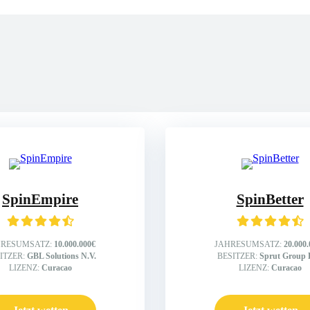
er
SpinEmpire
SpinBetter
HRESUMSATZ:
10.000.000€
JAHRESUMSATZ:
20.000
ITZER:
GBL Solutions N.V.
BESITZER:
Sprut Group 
LIZENZ:
Curacao
LIZENZ:
Curacao