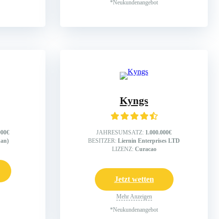
*Neukundenangebot
Kyngs
000€
JAHRESUMSATZ:
1.000.000€
an)
BESITZER:
Liernin Enterprises LTD
LIZENZ:
Curacao
Jetzt wetten
Mehr Anzeigen
*Neukundenangebot