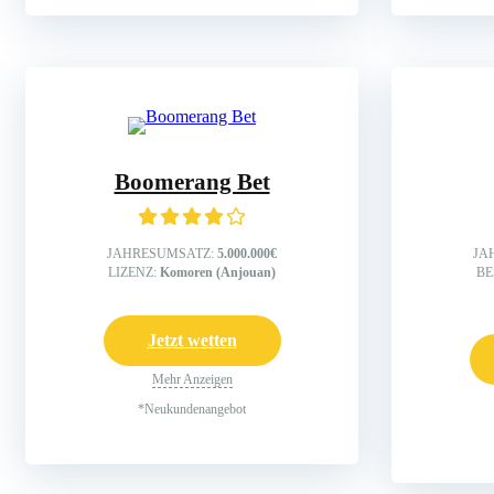
Boomerang Bet
JAHRESUMSATZ:
5.000.000€
JA
LIZENZ:
Komoren (Anjouan)
BE
Jetzt wetten
Mehr Anzeigen
*Neukundenangebot