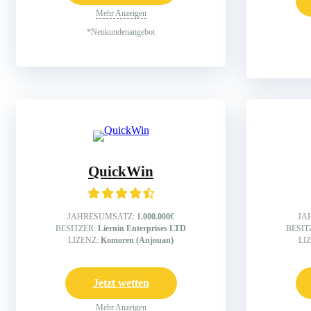
Mehr Anzeigen
*Neukundenangebot
QuickWin
JAHRESUMSATZ:
1.000.000€
JA
BESITZER:
Liernin Enterprises LTD
BESIT
LIZENZ:
Komoren (Anjouan)
LI
Jetzt wetten
Mehr Anzeigen