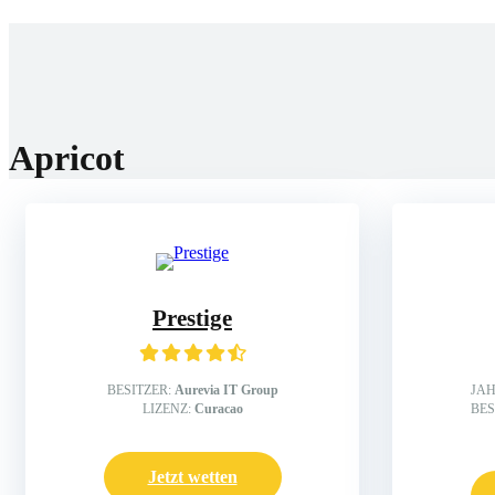
Home
Wettanbiet
Bonis
News
Apricot
Prestige
BESITZER:
Aurevia IT Group
JA
LIZENZ:
Curacao
BES
Jetzt wetten