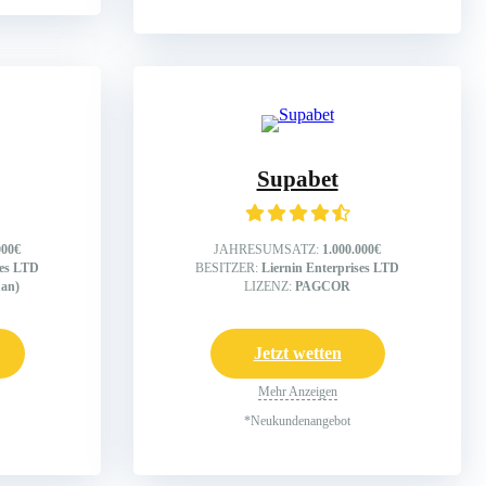
Supabet
000€
JAHRESUMSATZ:
1.000.000€
ses LTD
BESITZER:
Liernin Enterprises LTD
an)
LIZENZ:
PAGCOR
Jetzt wetten
Mehr Anzeigen
*Neukundenangebot