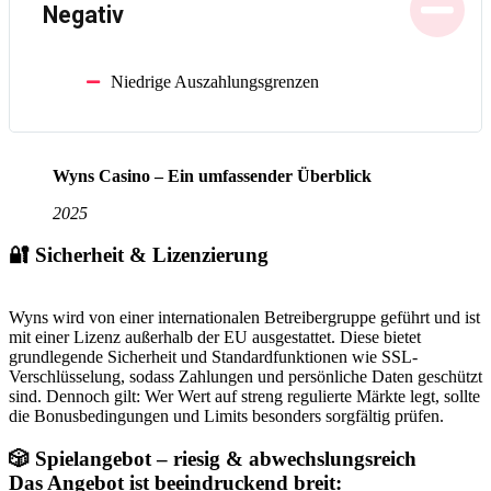
Negativ
Niedrige Auszahlungsgrenzen
Wyns Casino – Ein umfassender Überblick
2025
🔐
Sicherheit & Lizenzierung
Wyns wird von einer internationalen Betreibergruppe geführt und ist
mit einer Lizenz außerhalb der EU ausgestattet. Diese bietet
grundlegende Sicherheit und Standardfunktionen wie SSL-
Verschlüsselung, sodass Zahlungen und persönliche Daten geschützt
sind. Dennoch gilt: Wer Wert auf streng regulierte Märkte legt, sollte
die Bonusbedingungen und Limits besonders sorgfältig prüfen.
🎲
Spielangebot – riesig & abwechslungsreich
Das Angebot ist beeindruckend breit: