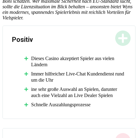
Boni schätzen. Wer maximale Sicherheit nach EU-Standard sucht,
sollte die Lizenzsituation im Blick behalten – ansonsten bietet Wyns
ein modernes, spannendes Spielerlebnis mit reichlich Vorteilen für
Vielspieler.
Positiv
Dieses Casino akzeptiert Spieler aus vielen
Ländern
Immer hilfreicher Live-Chat Kundendienst rund
um die Uhr
ine sehr große Auswahl an Spielen, darunter
auch eine Vielzahl an Live Dealer Spielen
Schnelle Auszahlungsprozesse