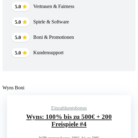
Vertrauen & Fairness
5.0
Spiele & Software
5.0
Boni & Promotionen
5.0
Kundensupport
5.0
Wyns Boni
Einzahlungsbonus
Wyns: 100% bis zu 500€ + 200
Freispiele #4
Willkommensbonus 100% bis zu 500€