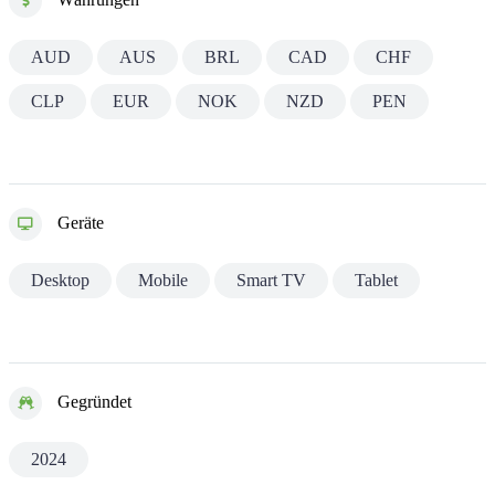
AUD
AUS
BRL
CAD
CHF
CLP
EUR
NOK
NZD
PEN
Geräte
Desktop
Mobile
Smart TV
Tablet
Gegründet
2024