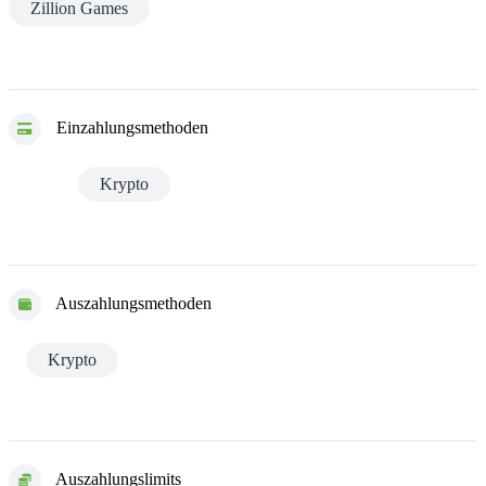
Zillion Games
Einzahlungsmethoden
Krypto
Auszahlungsmethoden
Krypto
Auszahlungslimits