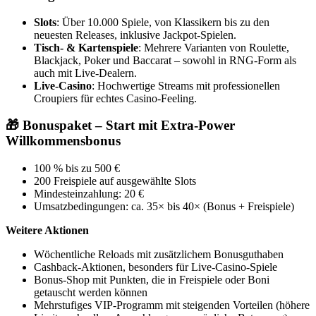
Slots
: Über 10.000 Spiele, von Klassikern bis zu den
neuesten Releases, inklusive Jackpot-Spielen.
Tisch- & Kartenspiele
: Mehrere Varianten von Roulette,
Blackjack, Poker und Baccarat – sowohl in RNG-Form als
auch mit Live-Dealern.
Live-Casino
: Hochwertige Streams mit professionellen
Croupiers für echtes Casino-Feeling.
🎁
Bonuspaket – Start mit Extra-Power
Willkommensbonus
100 % bis zu 500 €
200 Freispiele auf ausgewählte Slots
Mindesteinzahlung: 20 €
Umsatzbedingungen: ca. 35× bis 40× (Bonus + Freispiele)
Weitere Aktionen
Wöchentliche Reloads mit zusätzlichem Bonusguthaben
Cashback-Aktionen, besonders für Live-Casino-Spiele
Bonus-Shop mit Punkten, die in Freispiele oder Boni
getauscht werden können
Mehrstufiges VIP-Programm mit steigenden Vorteilen (höhere