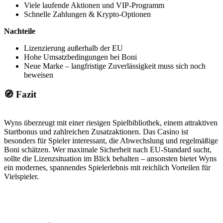
Viele laufende Aktionen und VIP-Programm
Schnelle Zahlungen & Krypto-Optionen
Nachteile
Lizenzierung außerhalb der EU
Hohe Umsatzbedingungen bei Boni
Neue Marke – langfristige Zuverlässigkeit muss sich noch
beweisen
🧭
Fazit
Wyns überzeugt mit einer riesigen Spielbibliothek, einem attraktiven
Startbonus und zahlreichen Zusatzaktionen. Das Casino ist
besonders für Spieler interessant, die Abwechslung und regelmäßige
Boni schätzen. Wer maximale Sicherheit nach EU-Standard sucht,
sollte die Lizenzsituation im Blick behalten – ansonsten bietet Wyns
ein modernes, spannendes Spielerlebnis mit reichlich Vorteilen für
Vielspieler.