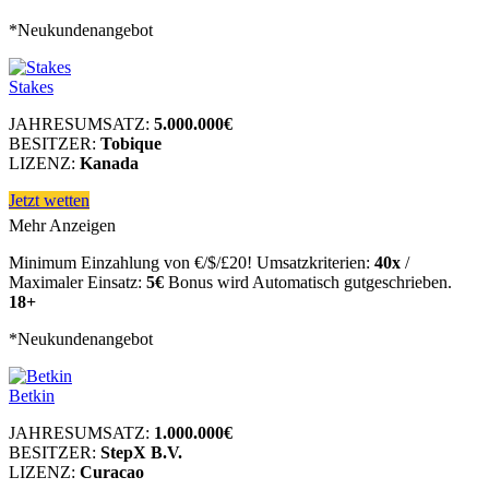
*Neukundenangebot
Stakes
JAHRESUMSATZ:
5.000.000€
BESITZER:
Tobique
LIZENZ:
Kanada
Jetzt wetten
Mehr Anzeigen
Minimum Einzahlung von €/$/£20! Umsatzkriterien:
40x
/
Maximaler Einsatz:
5€
Bonus wird Automatisch gutgeschrieben.
18+
*Neukundenangebot
Betkin
JAHRESUMSATZ:
1.000.000€
BESITZER:
StepX B.V.
LIZENZ:
Curacao