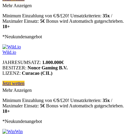
Mehr Anzeigen
Minimum Einzahlung von €/$/£20! Umsatzkriterien:
35x
/
Maximaler Einsatz:
5€
Bonus wird Automatisch gutgeschrieben.
18+
*Neukundenangebot
Wild.io
JAHRESUMSATZ:
1.000.000€
BESITZER:
Nonce Gaming B.V.
LIZENZ:
Curacao (CIL)
Jetzt wetten
Mehr Anzeigen
Minimum Einzahlung von €/$/£20! Umsatzkriterien:
35x
/
Maximaler Einsatz:
5€
Bonus wird Automatisch gutgeschrieben.
18+
*Neukundenangebot