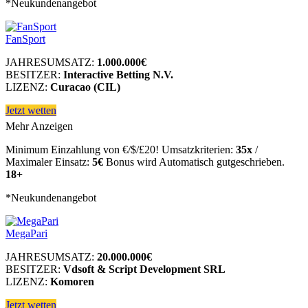
*Neukundenangebot
FanSport
JAHRESUMSATZ:
1.000.000€
BESITZER:
Interactive Betting N.V.
LIZENZ:
Curacao (CIL)
Jetzt wetten
Mehr Anzeigen
Minimum Einzahlung von €/$/£20! Umsatzkriterien:
35x
/
Maximaler Einsatz:
5€
Bonus wird Automatisch gutgeschrieben.
18+
*Neukundenangebot
MegaPari
JAHRESUMSATZ:
20.000.000€
BESITZER:
Vdsoft & Script Development SRL
LIZENZ:
Komoren
Jetzt wetten