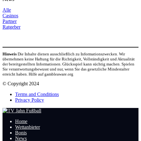
Alle
Casinos
Partner
Ratgeber
Hinweis
Die Inhalte dienen ausschließlich zu Informationszwecken. Wir
übernehmen keine Haftung für die Richtigkeit, Vollständigkeit und Aktualität
der bereitgestellten Informationen. Glücksspiel kann süchtig machen. Spielen
Sie verantwortungsbewusst und nur, wenn Sie das gesetzliche Mindestalter
erreicht haben. Hilfe auf gambleaware.org
© Copyright 2024
Terms and Conditions
Privacy Policy
Home
Wettanbieter
Bonis
News