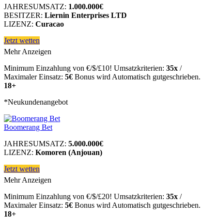
JAHRESUMSATZ:
1.000.000€
BESITZER:
Liernin Enterprises LTD
LIZENZ:
Curacao
Jetzt wetten
Mehr Anzeigen
Minimum Einzahlung von €/$/£10! Umsatzkriterien:
35x
/
Maximaler Einsatz:
5€
Bonus wird Automatisch gutgeschrieben.
18+
*Neukundenangebot
Boomerang Bet
JAHRESUMSATZ:
5.000.000€
LIZENZ:
Komoren (Anjouan)
Jetzt wetten
Mehr Anzeigen
Minimum Einzahlung von €/$/£20! Umsatzkriterien:
35x
/
Maximaler Einsatz:
5€
Bonus wird Automatisch gutgeschrieben.
18+