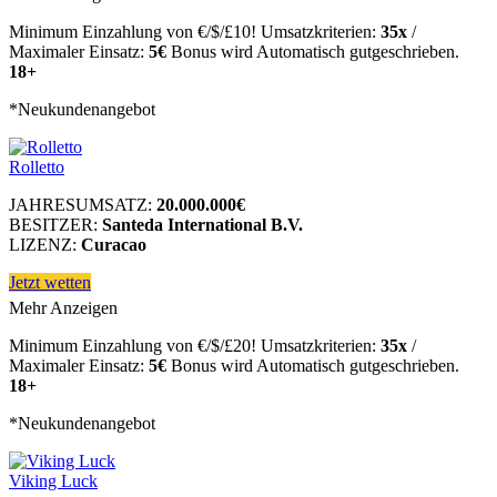
Minimum Einzahlung von €/$/£10! Umsatzkriterien:
35x
/
Maximaler Einsatz:
5€
Bonus wird Automatisch gutgeschrieben.
18+
*Neukundenangebot
Rolletto
JAHRESUMSATZ:
20.000.000€
BESITZER:
Santeda International B.V.
LIZENZ:
Curacao
Jetzt wetten
Mehr Anzeigen
Minimum Einzahlung von €/$/£20! Umsatzkriterien:
35x
/
Maximaler Einsatz:
5€
Bonus wird Automatisch gutgeschrieben.
18+
*Neukundenangebot
Viking Luck