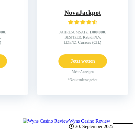
NovaJackpot
000€
JAHRESUMSATZ:
1.000.000€
.
BESITZER:
Rabidi N.V.
)
LIZENZ:
Curacao (CIL)
Jetzt wetten
Mehr Anzeigen
*Neukundenangebot
Wyns Casino Review
30. September 2025