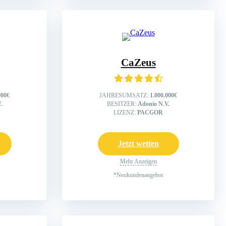
CaZeus
000€
JAHRESUMSATZ:
1.000.000€
.
BESITZER:
Adonio N.V.
LIZENZ:
PACGOR
Jetzt wetten
Mehr Anzeigen
*Neukundenangebot