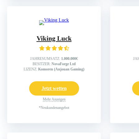
Viking Luck
JAHRESUMSATZ:
1.000.000€
JA
BESITZER:
NovaForge Ltd
LIZENZ:
Komoren (Anjouan Gaming)
Jetzt wetten
Mehr Anzeigen
*Neukundenangebot