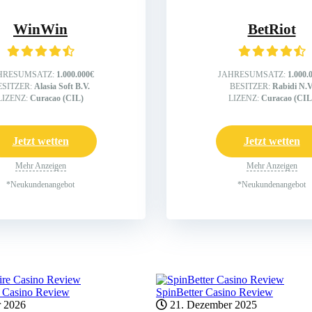
WinWin
BetRiot
HRESUMSATZ:
1.000.000€
JAHRESUMSATZ:
1.000.
ESITZER:
Alasia Soft B.V.
BESITZER:
Rabidi N.V
LIZENZ:
Curacao (CIL)
LIZENZ:
Curacao (CIL
Jetzt wetten
Jetzt wetten
Mehr Anzeigen
Mehr Anzeigen
*Neukundenangebot
*Neukundenangebot
 Casino Review
SpinBetter Casino Review
r 2026
21. Dezember 2025