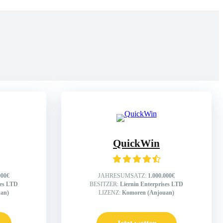
QuickWin
000€
JAHRESUMSATZ:
1.000.000€
ses LTD
BESITZER:
Liernin Enterprises LTD
an)
LIZENZ:
Komoren (Anjouan)