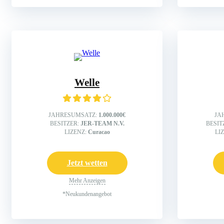
Welle
JAHRESUMSATZ:
1.000.000€
JA
BESITZER:
JER-TEAM N.V.
BESIT
LIZENZ:
Curacao
LI
Jetzt wetten
Mehr Anzeigen
*Neukundenangebot