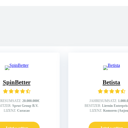
er
SpinBetter
Betista
HRESUMSATZ:
20.000.000€
JAHRESUMSATZ:
1.000.
SITZER:
Sprut Group B.V.
BESITZER:
Liernin Enterpri
LIZENZ:
Curacao
LIZENZ:
Komoren (Anjou