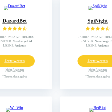
DazardBet
SpiNight
HRESUMSATZ:
1.000.000€
JAHRESUMSATZ:
1.000.
ESITZER:
NovaForge Ltd
BESITZER:
NovaForge 
LIZENZ:
Anjouan
LIZENZ:
Anjouan
Jetzt wetten
Jetzt wetten
Mehr Anzeigen
Mehr Anzeigen
*Neukundenangebot
*Neukundenangebot