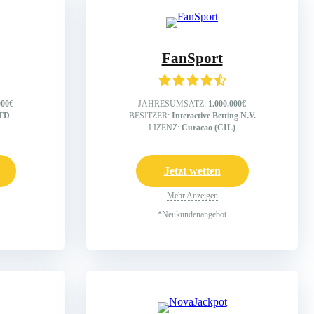
FanSport
000€
JAHRESUMSATZ:
1.000.000€
LTD
BESITZER:
Interactive Betting N.V.
LIZENZ:
Curacao (CIL)
Jetzt wetten
Mehr Anzeigen
*Neukundenangebot