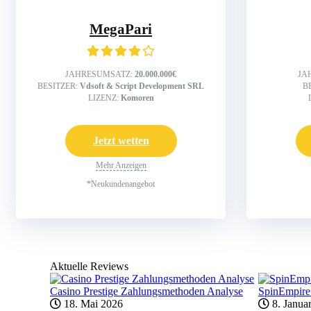
MegaPari
JAHRESUMSATZ:
20.000.000€
JA
BESITZER:
Vdsoft & Script Development SRL
B
LIZENZ:
Komoren
Jetzt wetten
Mehr Anzeigen
*Neukundenangebot
Aktuelle Reviews
Casino Prestige Zahlungsmethoden Analyse
SpinEmpire
18. Mai 2026
8. Janua