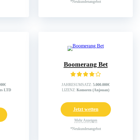
*Neukundenangebot
Boomerang Bet
000€
JAHRESUMSATZ:
5.000.000€
ses LTD
LIZENZ:
Komoren (Anjouan)
Jetzt wetten
Mehr Anzeigen
*Neukundenangebot