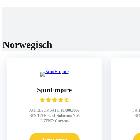
Home
Wettanbiet
Bonis
News
Norwegisch
SpinEmpire
JAHRESUMSATZ:
10.000.000€
JA
BESITZER:
GBL Solutions N.V.
BE
LIZENZ:
Curacao