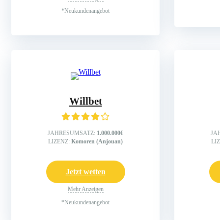
*Neukundenangebot
Willbet
JAHRESUMSATZ:
1.000.000€
JA
LIZENZ:
Komoren (Anjouan)
LI
Jetzt wetten
Mehr Anzeigen
*Neukundenangebot