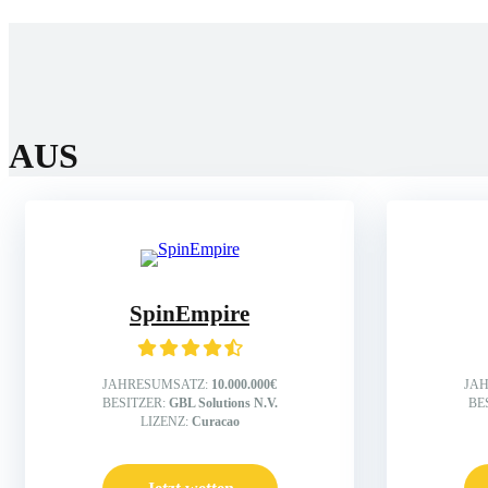
Home
Wettanbiet
Bonis
News
AUS
SpinEmpire
JAHRESUMSATZ:
10.000.000€
JA
BESITZER:
GBL Solutions N.V.
BE
LIZENZ:
Curacao