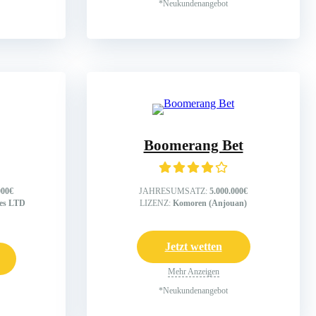
*Neukundenangebot
Boomerang Bet
000€
JAHRESUMSATZ:
5.000.000€
ses LTD
LIZENZ:
Komoren (Anjouan)
Jetzt wetten
Mehr Anzeigen
*Neukundenangebot