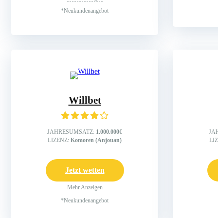
*Neukundenangebot
Willbet
JAHRESUMSATZ:
1.000.000€
JA
LIZENZ:
Komoren (Anjouan)
LI
Jetzt wetten
Mehr Anzeigen
*Neukundenangebot