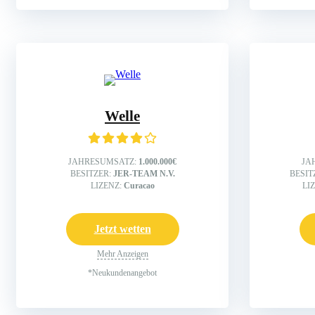
Welle
JAHRESUMSATZ:
1.000.000€
JA
BESITZER:
JER-TEAM N.V.
BESIT
LIZENZ:
Curacao
LI
Jetzt wetten
Mehr Anzeigen
*Neukundenangebot