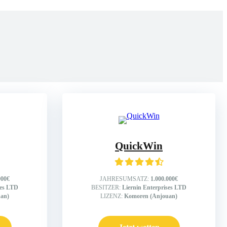
QuickWin
000€
JAHRESUMSATZ:
1.000.000€
ses LTD
BESITZER:
Liernin Enterprises LTD
an)
LIZENZ:
Komoren (Anjouan)