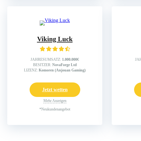
Viking Luck
JAHRESUMSATZ:
1.000.000€
JA
BESITZER:
NovaForge Ltd
LIZENZ:
Komoren (Anjouan Gaming)
Jetzt wetten
Mehr Anzeigen
*Neukundenangebot