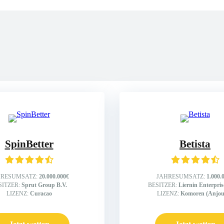
er
SpinBetter
Betista
HRESUMSATZ:
20.000.000€
JAHRESUMSATZ:
1.000.
SITZER:
Sprut Group B.V.
BESITZER:
Liernin Enterpri
LIZENZ:
Curacao
LIZENZ:
Komoren (Anjou