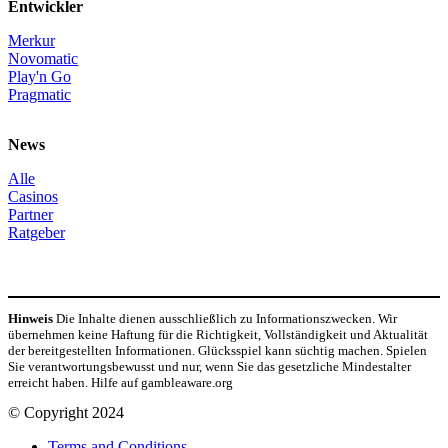
Entwickler
Merkur
Novomatic
Play'n Go
Pragmatic
News
Alle
Casinos
Partner
Ratgeber
Hinweis
Die Inhalte dienen ausschließlich zu Informationszwecken. Wir
übernehmen keine Haftung für die Richtigkeit, Vollständigkeit und Aktualität
der bereitgestellten Informationen. Glücksspiel kann süchtig machen. Spielen
Sie verantwortungsbewusst und nur, wenn Sie das gesetzliche Mindestalter
erreicht haben. Hilfe auf gambleaware.org
© Copyright 2024
Terms and Conditions