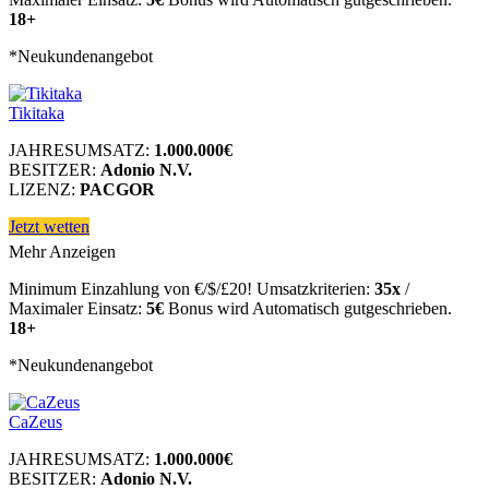
18+
*Neukundenangebot
Tikitaka
JAHRESUMSATZ:
1.000.000€
BESITZER:
Adonio N.V.
LIZENZ:
PACGOR
Jetzt wetten
Mehr Anzeigen
Minimum Einzahlung von €/$/£20! Umsatzkriterien:
35x
/
Maximaler Einsatz:
5€
Bonus wird Automatisch gutgeschrieben.
18+
*Neukundenangebot
CaZeus
JAHRESUMSATZ:
1.000.000€
BESITZER:
Adonio N.V.