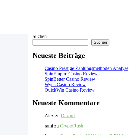
Suchen
Suchen
Neueste Beiträge
Casino Prestige Zahlungsmethoden Analyse
SpinEmpire Casino Review
SpinBetter Casino Review
Wyns Casino Review
QuickWin Casino Review
Neueste Kommentare
Alex
zu
Dazard
rami
zu
CryptoRush