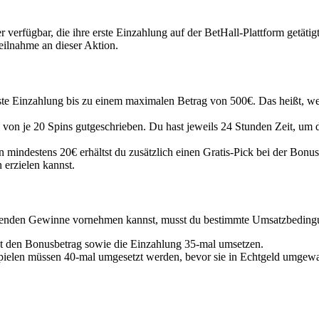
r verfügbar, die ihre erste Einzahlung auf der BetHall-Plattform getätig
Teilnahme an dieser Aktion.
rste Einzahlung bis zu einem maximalen Betrag von 500€. Das heißt, 
 von je 20 Spins gutgeschrieben. Du hast jeweils 24 Stunden Zeit, um 
n mindestens 20€ erhältst du zusätzlich einen Gratis-Pick bei der Bonus
 erzielen kannst.
erenden Gewinne vornehmen kannst, musst du bestimmte Umsatzbedingu
t den Bonusbetrag sowie die Einzahlung 35-mal umsetzen.
pielen müssen 40-mal umgesetzt werden, bevor sie in Echtgeld umgew