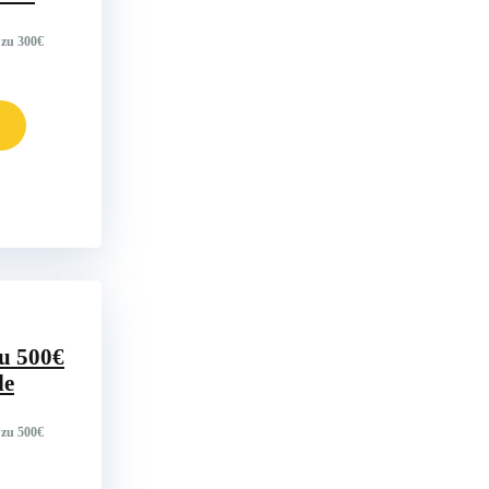
zu 300€
zu 500€
le
zu 500€