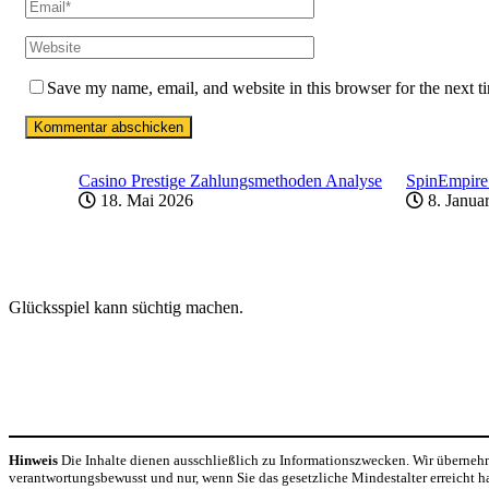
Save my name, email, and website in this browser for the next 
Casino Prestige Zahlungsmethoden Analyse
SpinEmpire
18. Mai 2026
8. Janua
Glücksspiel kann süchtig machen.
Hinweis
Die Inhalte dienen ausschließlich zu Informationszwecken. Wir übernehme
verantwortungsbewusst und nur, wenn Sie das gesetzliche Mindestalter erreicht h