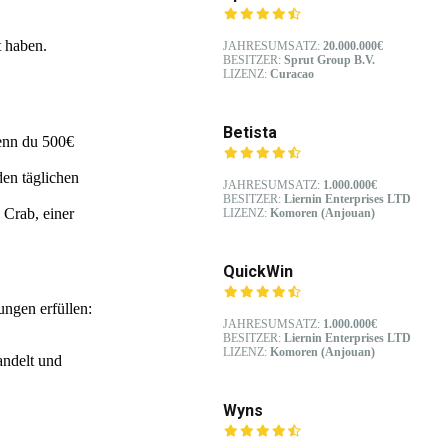
t haben.
JAHRESUMSATZ:
20.000.000€
BESITZER:
Sprut Group B.V.
LIZENZ:
Curacao
Betista
wenn du 500€
den täglichen
JAHRESUMSATZ:
1.000.000€
BESITZER:
Liernin Enterprises LTD
 Crab, einer
LIZENZ:
Komoren (Anjouan)
QuickWin
ngen erfüllen:
JAHRESUMSATZ:
1.000.000€
BESITZER:
Liernin Enterprises LTD
LIZENZ:
Komoren (Anjouan)
andelt und
Wyns