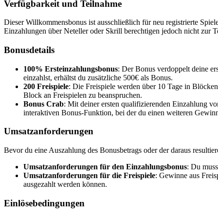
Verfügbarkeit und Teilnahme
Dieser Willkommensbonus ist ausschließlich für neu registrierte Spiele
Einzahlungen über Neteller oder Skrill berechtigen jedoch nicht zur 
Bonusdetails
100% Ersteinzahlungsbonus
: Der Bonus verdoppelt deine e
einzahlst, erhältst du zusätzliche 500€ als Bonus.
200 Freispiele
: Die Freispiele werden über 10 Tage in Blöcken
Block an Freispielen zu beanspruchen.
Bonus Crab
: Mit deiner ersten qualifizierenden Einzahlung vo
interaktiven Bonus-Funktion, bei der du einen weiteren Gewinn
Umsatzanforderungen
Bevor du eine Auszahlung des Bonusbetrags oder der daraus resulti
Umsatzanforderungen für den Einzahlungsbonus
: Du muss
Umsatzanforderungen für die Freispiele
: Gewinne aus Freis
ausgezahlt werden können.
Einlösebedingungen