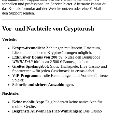
schnellen und professionellen Service bietet. Alternativ kannst du
das Kontaktformular auf der Website nutzen oder eine E-Mail an
den Support senden.
Vor- und Nachteile von Cryptorush
Vorteile:
Krypto-freundlich:
Zahlungen mit Bitcoin, Ethereum,
Litecoin und anderen Kryptowährungen möglich.
Exklusiver Bonus von 200 %:
Nutze den Bonuscode
WINRADAR
für bis zu 2.500 € Bonusguthaben.
Großes Spielangebot:
Slots, Tischspiele, Live-Casino und
Sportwetten – für jeden Geschmack ist etwas dabei.
VIP-Programm:
Tolle Belohnungen und Vorteile für treue
Spieler.
Schnelle und sichere Auszahlungen.
Nachteile:
Keine mobile App:
Es gibt derzeit keine native App für
mobile Geräte.
Begrenzte Auswahl an Fiat-Währungen:
Das Casino