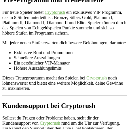
VIP-Programm und Treuevorteile
Für treue Spieler bietet
Cryptorush
ein exklusives VIP-Programm,
das in 8 Stufen unterteilt ist: Bronze, Silber, Gold, Platinum I,
Platinum II, Diamond I, Diamond II und Elite. Spieler können durch
das Spielen von Echtgeldspielen Punkte sammeln und sich so
höhere Stufen im Programm sichern.
Mit jeder neuen Stufe erwarten dich bessere Belohnungen, darunter:
Exklusive Boni und Promotionen
Schnellere Auszahlungen
Ein persönlicher VIP-Manager
Höhere Auszahlungslimits
Dieses Treueprogramm macht das Spielen bei
Cryptorush
noch
lohnenswerter und bietet eine weitere Möglichkeit, deine Gewinne
zu maximieren.
Kundensupport bei Cryptorush
Solltest du Fragen oder Probleme haben, steht dir der
Kundensupport von
Cryptorush
rund um die Uhr zur Verfügung.
Du kannst den Support über den Live-Chat kontaktieren, der