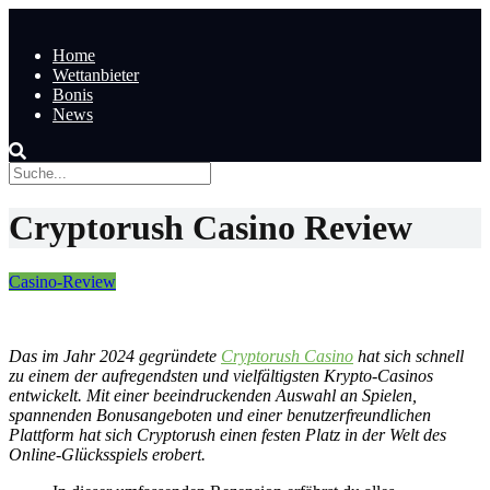
Home
Wettanbieter
Bonis
News
Cryptorush Casino Review
Casino-Review
Das im Jahr 2024 gegründete
Cryptorush Casino
hat sich schnell
zu einem der aufregendsten und vielfältigsten Krypto-Casinos
entwickelt. Mit einer beeindruckenden Auswahl an Spielen,
spannenden Bonusangeboten und einer benutzerfreundlichen
Plattform hat sich Cryptorush einen festen Platz in der Welt des
Online-Glücksspiels erobert.