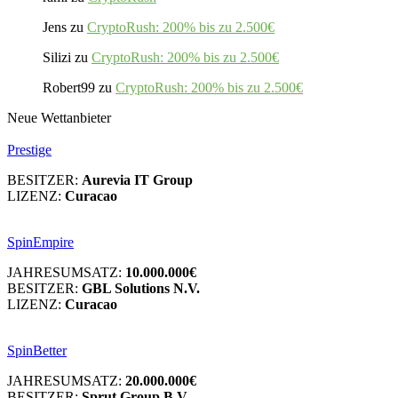
Jens
zu
CryptoRush: 200% bis zu 2.500€
Silizi
zu
CryptoRush: 200% bis zu 2.500€
Robert99
zu
CryptoRush: 200% bis zu 2.500€
Neue Wettanbieter
Prestige
BESITZER:
Aurevia IT Group
LIZENZ:
Curacao
SpinEmpire
JAHRESUMSATZ:
10.000.000€
BESITZER:
GBL Solutions N.V.
LIZENZ:
Curacao
SpinBetter
JAHRESUMSATZ:
20.000.000€
BESITZER:
Sprut Group B.V.