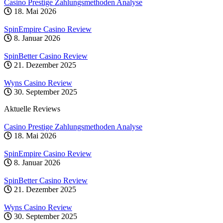
Casino Prestige Zahlungsmethoden Analyse
18. Mai 2026
SpinEmpire Casino Review
8. Januar 2026
SpinBetter Casino Review
21. Dezember 2025
Wyns Casino Review
30. September 2025
Aktuelle Reviews
Casino Prestige Zahlungsmethoden Analyse
18. Mai 2026
SpinEmpire Casino Review
8. Januar 2026
SpinBetter Casino Review
21. Dezember 2025
Wyns Casino Review
30. September 2025