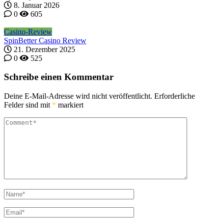
8. Januar 2026
0
605
Casino-Review
SpinBetter Casino Review
21. Dezember 2025
0
525
Schreibe einen Kommentar
Deine E-Mail-Adresse wird nicht veröffentlicht.
Erforderliche
Felder sind mit
*
markiert