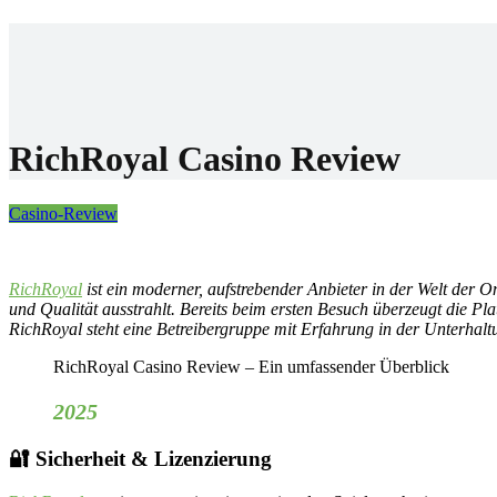
Home
Wettanbiet
Bonis
News
RichRoyal Casino Review
Casino-Review
RichRoyal
ist ein moderner, aufstrebender Anbieter in der Welt der O
und Qualität ausstrahlt. Bereits beim ersten Besuch überzeugt die Pl
RichRoyal steht eine Betreibergruppe mit Erfahrung in der Unterhalt
RichRoyal Casino Review – Ein umfassender Überblick
2025
🔐
Sicherheit & Lizenzierung