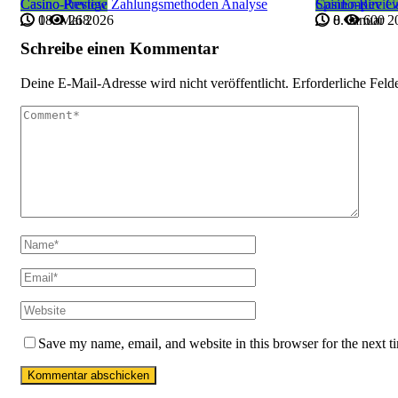
Casino-Review
Casino Prestige Zahlungsmethoden Analyse
Casino-Revie
SpinEmpire C
18. Mai 2026
0
268
8. Januar 2
0
600
Schreibe einen Kommentar
Deine E-Mail-Adresse wird nicht veröffentlicht.
Erforderliche Feld
Save my name, email, and website in this browser for the next 