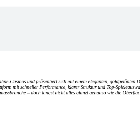
er
nline-Casinos und präsentiert sich mit einem eleganten, goldgetönten De
attform mit schneller Performance, klarer Struktur und Top-Spieleauswa
ungssbranche – doch längst nicht alles glänzt genauso wie die Oberfläc