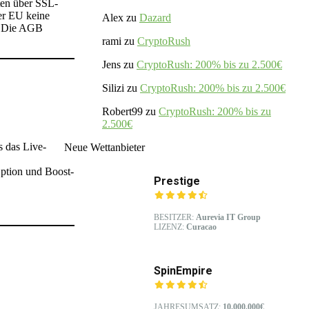
aten über SSL-
der EU keine
Alex
zu
Dazard
r: Die AGB
rami
zu
CryptoRush
Jens
zu
CryptoRush: 200% bis zu 2.500€
Silizi
zu
CryptoRush: 200% bis zu 2.500€
Robert99
zu
CryptoRush: 200% bis zu
2.500€
 das Live-
Neue Wettanbieter
Option und Boost-
Prestige
BESITZER:
Aurevia IT Group
LIZENZ:
Curacao
SpinEmpire
JAHRESUMSATZ:
10.000.000€