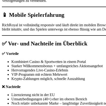
Verzögerungen zu vermeiden.
📱
Mobile Spielerfahrung
RichRoyal ist vollständig responsiv und läuft direkt im mobilen Bro
bleibt intuitiv, und das Spielen unterwegs ist ebenso flüssig wie am 
✅
Vor- und Nachteile im Überblick
✅ Vorteile
Kombiniert Casino & Sportwetten in einem Portal
Starker Willkommensbonus + umfangreiches Aktionsangebot
Hervorragendes Live-Casino-Erlebnis
VIP-Programm mit echtem Mehrwert
Krypto-Zahlungen möglich, schnelle Auszahlung
❌ Nachteile
Lizenzierung nicht in der EU
Umsatzbedingungen (40×) eher im oberen Bereich
Noch relativ unbekannte Marke – langfristige Zuverlässigkeit 