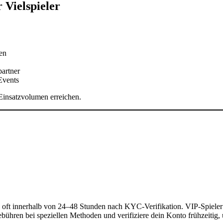
Vielspieler
en
partner
 Events
Einsatzvolumen erreichen.
 oft innerhalb von 24–48 Stunden nach KYC-Verifikation. VIP-Spieler 
ebühren bei speziellen Methoden und verifiziere dein Konto frühzeitig,