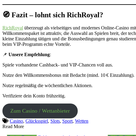
🧭
Fazit – lohnt sich RichRoyal?
RichRoyal
überzeugt als vielseitiges und modernes Online-Casino mit
Willkommenspaket ist attraktiv, die Auswahl an Spielen breit, der tec
kleine Einzahlung tätigen und die Bonusbedingungen genau studiere
beim VIP-Programm echte Vorteile.
📌
Unsere Empfehlung
:
Spiele vorhandene Cashback- und VIP-Chancen voll aus.
Nutze den Willkommensbonus mit Bedacht (mind. 10 € Einzahlung).
Nutze regelmäßig die wöchentlichen Aktionen.
Verifiziere dein Konto frühzeitig.
Zum Casino / Wettanbieter
Casino
,
Glücksspiel
,
Slots
,
Sport
,
Wetten
Read More