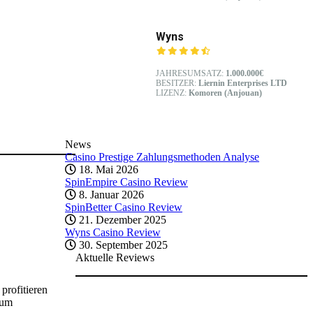
Wyns
JAHRESUMSATZ:
1.000.000€
BESITZER:
Liernin Enterprises LTD
LIZENZ:
Komoren (Anjouan)
News
Casino Prestige Zahlungsmethoden Analyse
18. Mai 2026
SpinEmpire Casino Review
8. Januar 2026
SpinBetter Casino Review
21. Dezember 2025
Wyns Casino Review
30. September 2025
Aktuelle Reviews
profitieren
 um