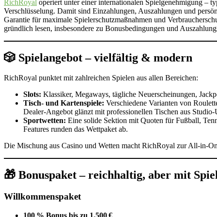
RichRoyal
operiert unter einer internationalen Spielgenehmigung – t
Verschlüsselung. Damit sind Einzahlungen, Auszahlungen und persönli
Garantie für maximale Spielerschutzmaßnahmen und Verbraucherschut
gründlich lesen, insbesondere zu Bonusbedingungen und Auszahlungs
🎲
Spielangebot – vielfältig & modern
RichRoyal punktet mit zahlreichen Spielen aus allen Bereichen:
Slots:
Klassiker, Megaways, tägliche Neuerscheinungen, Jackpo
Tisch- und Kartenspiele:
Verschiedene Varianten von Roulett
Dealer-Angebot glänzt mit professionellen Tischen aus Studi
Sportwetten:
Eine solide Sektion mit Quoten für Fußball, Ten
Features runden das Wettpaket ab.
Die Mischung aus Casino und Wetten macht RichRoyal zur All-in-One-
🎁
Bonuspaket – reichhaltig, aber mit Spi
Willkommenspaket
100 % Bonus bis zu 1.500 €