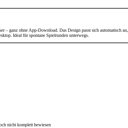
wser – ganz ohne App-Download. Das Design passt sich automatisch an,
Desktop. Ideal für spontane Spielrunden unterwegs.
noch nicht komplett bewiesen