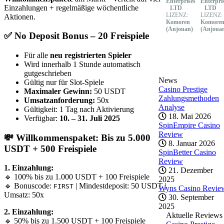
Enterprises
Enterpri
Einzahlungen + regelmäßige wöchentliche
LTD
LTD
LIZENZ:
LIZENZ:
Aktionen.
Komoren
Komore
(Anjouan)
(Anjoua
✅
No Deposit Bonus – 20 Freispiele
Für alle
neu registrierten Spieler
Wird innerhalb 1 Stunde automatisch
gutgeschrieben
News
Gültig nur für Slot-Spiele
Casino Prestige
Maximaler Gewinn:
50 USDT
Zahlungsmethoden
Umsatzanforderung:
50x
Analyse
Gültigkeit: 1 Tag nach Aktivierung
18. Mai 2026
Verfügbar:
10. – 31. Juli 2025
SpinEmpire Casino
Review
💸
Willkommenspaket: Bis zu 5.000
8. Januar 2026
USDT + 500 Freispiele
SpinBetter Casino
Review
1. Einzahlung:
21. Dezember
🔹 100% bis zu 1.000 USDT + 100 Freispiele
2025
🔹 Bonuscode:
| Mindestdeposit: 50 USDT |
FIRST
Wyns Casino Revie
Umsatz: 50x
30. September
2025
2. Einzahlung:
Aktuelle Reviews
🔹 50% bis zu 1.500 USDT + 100 Freispiele