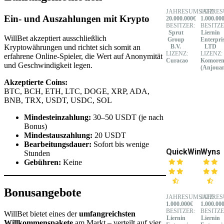
JAHRESUMSATZ:
JAHRES
Ein- und Auszahlungen mit Krypto
20.000.000€
1.000.00
BESITZER:
BESITZE
Sprut
Liernin
WillBet akzeptiert ausschließlich
Group
Enterpri
B.V.
LTD
Kryptowährungen und richtet sich somit an
LIZENZ:
LIZENZ:
erfahrene Online-Spieler, die Wert auf Anonymität
Curacao
Komore
und Geschwindigkeit legen.
(Anjoua
Akzeptierte Coins:
BTC, BCH, ETH, LTC, DOGE, XRP, ADA,
BNB, TRX, USDT, USDC, SOL
Mindesteinzahlung:
30–50 USDT (je nach
Bonus)
Mindestauszahlung:
20 USDT
Bearbeitungsdauer:
Sofort bis wenige
QuickWin
Wyns
Stunden
Gebühren:
Keine
Bonusangebote
JAHRESUMSATZ:
JAHRES
1.000.000€
1.000.00
BESITZER:
BESITZE
WillBet bietet eines der
umfangreichsten
Liernin
Liernin
Willkommenspakete
am Markt – verteilt auf vier